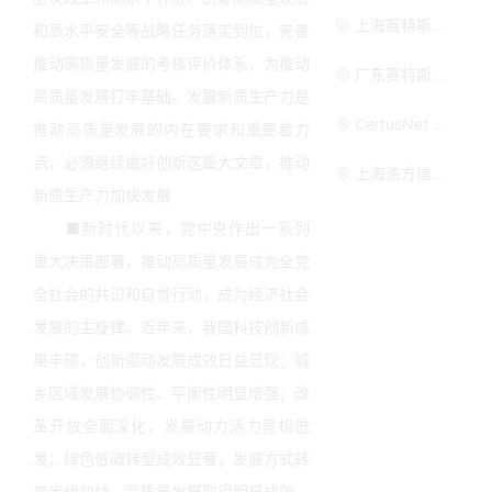
上海赛特斯信息科技股份有限公司
和高水平安全等战略任务落实到位，完善
推动高质量发展的考核评价体系，为推动
广东赛特斯信息科技有限公司
高质量发展打牢基础。发展新质生产力是
CertusNet US
推动高质量发展的内在要求和重要着力
点，必须继续做好创新这篇大文章，推动
上海浩方信息技术有限公司
新质生产力加快发展
■新时代以来，党中央作出一系列
重大决策部署，推动高质量发展成为全党
全社会的共识和自觉行动，成为经济社会
发展的主旋律。近年来，我国科技创新成
果丰硕，创新驱动发展成效日益显现；城
乡区域发展协调性、平衡性明显增强；改
革开放全面深化，发展动力活力竞相迸
发；绿色低碳转型成效显著，发展方式转
变步伐加快，高质量发展取得明显成效。