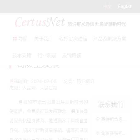
中文
English
软件定义通信 开启智慧新时代
导航
关于我们
软件定义通信
产品及解决方案
加快发展新质生产力扎实推进
技术支持
行业洞察
友情链接
高质量发展
发布时间：2024-02-02
分类：行业资讯
来源：人民网－人民日报
■必须牢记高质量发展是新时代的
联系我们
硬道理，全面贯彻新发展理念，把加快建
赛特斯信息科技股份有限公司
设现代化经济体系、推进高水平科技自立
自强、加快构建新发展格局、统筹推进深
北京赛特斯信息科技股份有限公司
层次改革和高水平开放、统筹高质量发展