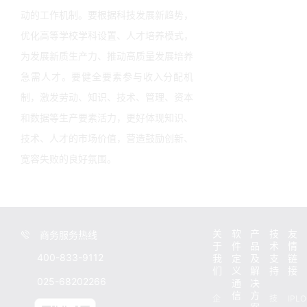
动的工作机制。要根据科技发展新趋势，
优化高等学校学科设置、人才培养模式，
为发展新质生产力、推动高质量发展培养
急需人才。要健全要素参与收入分配机
制，激发劳动、知识、技术、管理、资本
和数据等生产要素活力，更好体现知识、
技术、人才的市场价值，营造鼓励创新、
宽容失败的良好氛围。
关
软
产
技
友
商务服务热线
于
件
品
术
情
400-833-9112
我
定
及
支
链
们
义
解
持
接
025-68202266
通
决
信
方
企
技
IPL