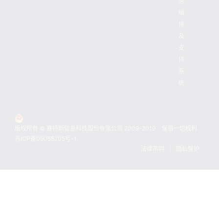
务
编
排
及
支
持
系
统
版权所有 © 赛特斯信息科技股份有限公司 2009-2019
保留一切权利
苏ICP备09055205号-1
法律声明
|
隐私保护