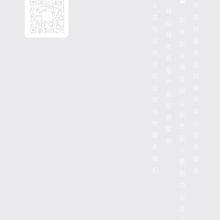
案
业
术
核
文
支
软
心
化
持
件
技
公
服
定
术
司
务
义
典
介
全
通
型
绍
球
信
产
公
服
网
品
司
务
元
应
刊
中
软
用
物
心
件
案
联
驻
定
例
系
场
义
我
服
数
们
务
据
中
心
业