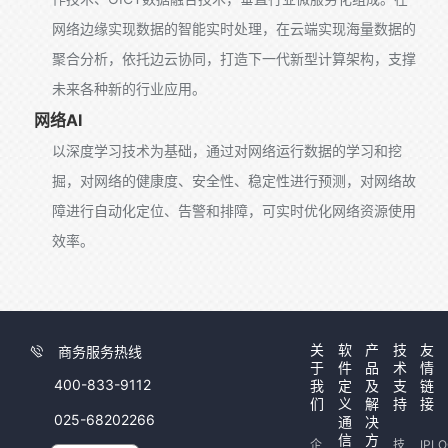
网络边缘实现数据的智能实时处理，在云端实现海量数据的
聚合分析，依托边云协同，打造下一代新型计算架构，支撑
未来各种新的行业应用。
网络AI
以深度学习技术为基础，通过对网络运行数据的学习和挖
掘，对网络的健康度、安全性、稳定性进行预测，对网络故
障进行自动化定位、告警和排障，可实时优化网络资源使用
效率。
关
软
产
技
友
商务服务热线
于
件
品
术
情
400-833-9112
我
定
及
支
链
们
义
解
持
接
025-68202266
通
决
信
方
企
技
IPL