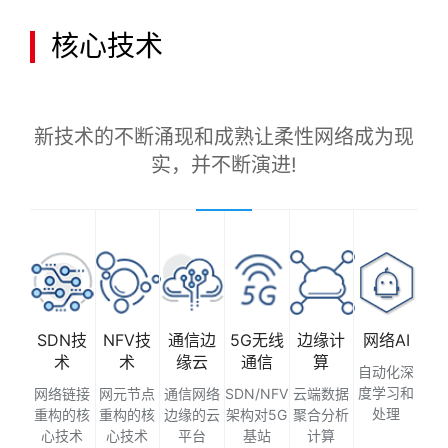
术
核心技术
SDN
技
术、
NFV
新技术的不断涌现和成熟让柔性网络成为现
技
实，并不断演进!
术、
通
信
边
缘
云、
5G
无
NFV技
通信边
5G无线
边缘计
网络AI
SDN技
线
术
缘云
通信
算
术
自动化深
通
度学习和
网元节点
通信网络
SDN/NFV
云端数据
网络链接
信、
处理
重构的核
边缘的云
架构对5G
聚合分析
重构的核
边
心技术
平台
基站
计算
心技术