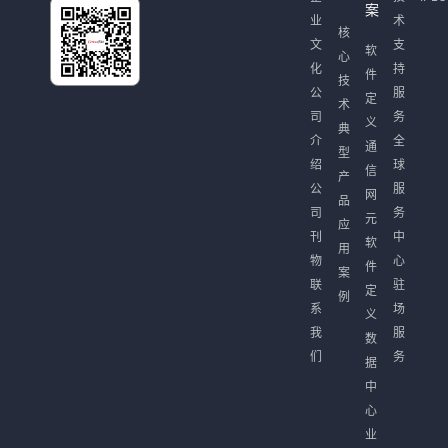
案
业
术
核
文
支
软
心
化
持
件
技
公
服
定
术
司
务
义
典
介
全
通
型
绍
球
信
产
公
服
网
品
司
务
元
应
刊
中
软
用
物
心
件
案
联
驻
定
例
系
场
义
我
服
数
们
务
据
中
心
业