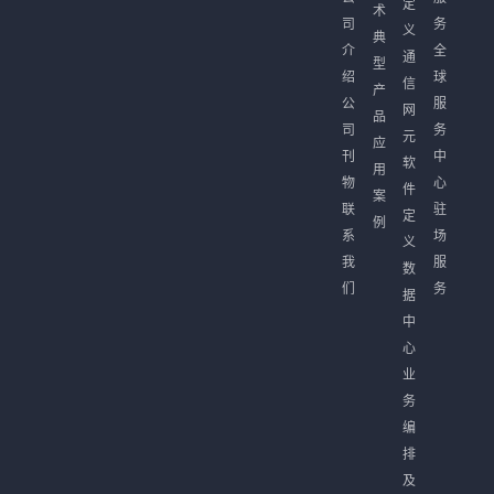
定
术
司
务
义
典
介
全
通
型
绍
球
信
产
公
服
网
品
司
务
元
应
刊
中
软
用
物
心
件
案
联
驻
定
例
系
场
义
我
服
数
们
务
据
中
心
业
务
编
排
及