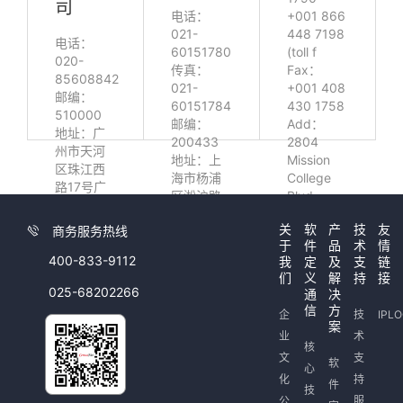
司
电话：
+001 866
021-
448 7198
电话：
60151780
(toll f
020-
传真：
Fax：
85608842
021-
+001 408
邮编：
60151784
430 1758
510000
邮编：
Add：
地址：广
200433
2804
州市天河
地址：上
Mission
区珠江西
海市杨浦
College
路17号广
区淞沪路
Blvd,
晟国际大
433号创
Suite 240
厦16层
关
软
产
技
友
商务服务热线
智天地企
Santa
于
件
品
术
情
业中心6号
Clara, CA
400-833-9112
我
定
及
支
链
楼10层
95054
们
义
解
持
接
025-68202266
通
决
信
方
企
技
IPL
案
业
术
核
文
支
软
心
化
持
件
技
公
服