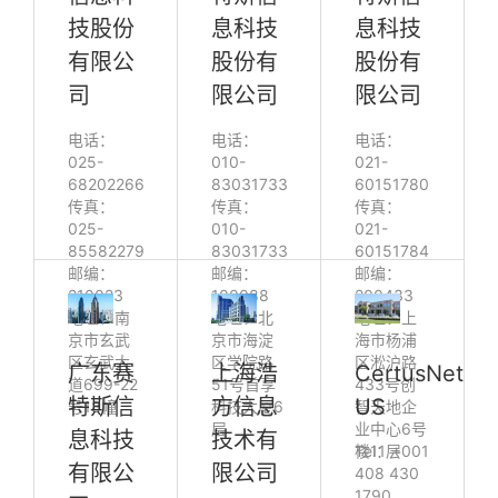
技股份
息科技
息科技
有限公
股份有
股份有
司
限公司
限公司
电话：
电话：
电话：
025-
010-
021-
68202266
83031733
60151780
传真：
传真：
传真：
025-
010-
021-
85582279
83031733
60151784
邮编：
邮编：
邮编：
210023
100088
200433
地址：南
地址：北
地址：上
京市玄武
京市海淀
海市杨浦
区玄武大
区学院路
区淞沪路
广东赛
上海浩
CertusNet
道699-22
51号首享
433号创
特斯信
方信息
US
号18幢
科技大厦6
智天地企
层
业中心6号
息科技
技术有
楼11层
Tel：+001
有限公
限公司
408 430
1790